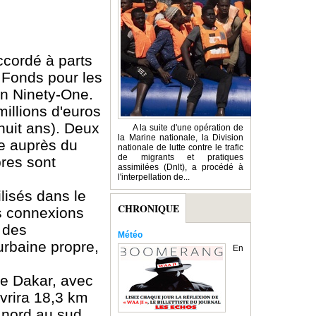
ccordé à parts
e Fonds pour les
on Ninety-One.
illions d'euros
(huit ans). Deux
A la suite d'une opération de
la Marine nationale, la Division
ue auprès du
nationale de lutte contre le trafic
de migrants et pratiques
pres sont
assimilées (Dnlt), a procédé à
l'interpellation de...
lisés dans le
CHRONIQUE
s connexions
t des
Météo
urbaine propre,
En
de Dakar, avec
uvrira 18,3 km
 nord au sud,