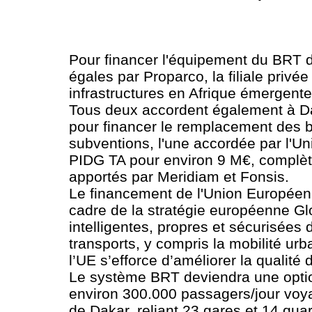
Pour financer l'équipement du BRT de
égales par Proparco, la filiale priv
infrastructures en Afrique émergente
Tous deux accordent également à Daka
pour financer le remplacement des bat
subventions, l'une accordée par l'U
PIDG TA pour environ 9 M€, complète
apportés par Meridiam et Fonsis.
Le financement de l'Union Européenn
cadre de la stratégie européenne Gl
intelligentes, propres et sécurisées
transports, y compris la mobilité ur
l’UE s’efforce d’améliorer la qualité 
Le système BRT deviendra une optio
environ 300.000 passagers/jour voyage
de Dakar, reliant 23 gares et 14 qua