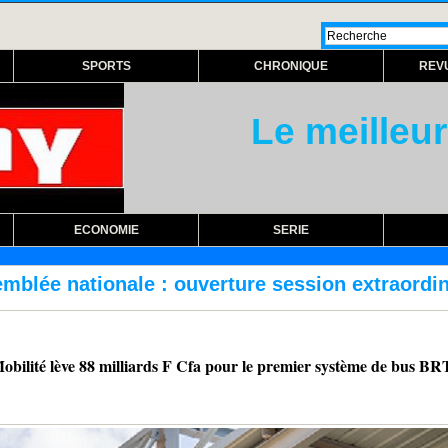
SPORTS
CHRONIQUE
REV
Le meilleur
ECONOMIE
SERIE
re session extraordinaire lundi prochain
R
lève 88 milliards F Cfa pour le premier système de bus BRT