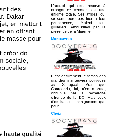
L’accueil qui sera réservé à
yant des
Niangal ce vendredi est une
énigme totale. Ses affidés, qui
ar. Dakar
se sont regroupés hier à leur
jet, en mettant
permanence, étaient tout
guillerets, émoustillés par la
et en offrant
présence de la Marème...
 de masse pour
Manœuvres
t créer de
on sociale,
nouvelles
C’est assurément le temps des
grandes manœuvres politiques
au Sunugaal. Vrai que
Goorgoorlu, lui, n’en a cure,
obnubilé par la recherche
effrénée de la DQ. Mais ceux
d’en haut ne manigancent que
pour...
Choix
de haute qualité