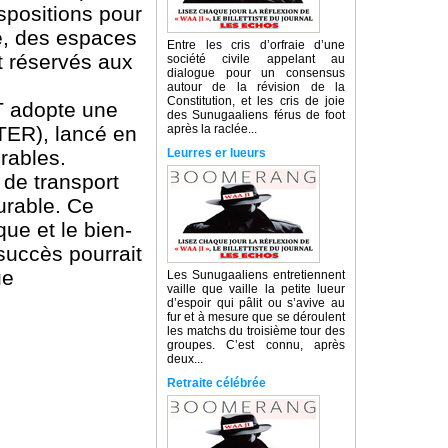
spositions pour
ue, des espaces
Entre les cris d’orfraie d’une
nt réservés aux
société civile appelant au
dialogue pour un consensus
autour de la révision de la
Constitution, et les cris de joie
RT adopte une
des Sunugaaliens férus de foot
TER), lancé en
après la raclée...
urables.
Leurres er lueurs
 de transport
urable. Ce
ue et le bien-
 succès pourrait
ue
Les Sunugaaliens entretiennent
vaille que vaille la petite lueur
d’espoir qui pâlit ou s’avive au
fur et à mesure que se déroulent
les matchs du troisième tour des
groupes. C’est connu, après
deux...
Retraite célébrée