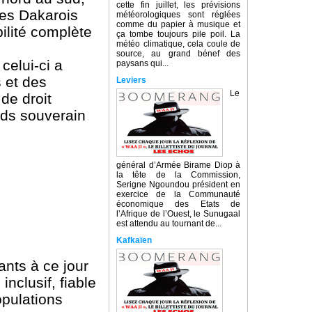
cette fin juillet, les prévisions
Les Dakarois
météorologiques sont réglées
comme du papier à musique et
bilité complète
ça tombe toujours pile poil. La
météo climatique, cela coule de
source, au grand bénef des
celui-ci a
paysans qui...
 et des
Leviers
Le
de droit
nds souverain
général d’Armée Birame Diop à
la tête de la Commission,
Serigne Ngoundou président en
exercice de la Communauté
économique des Etats de
l’Afrique de l’Ouest, le Sunugaal
est attendu au tournant de...
Kafkaïen
ants à ce jour
inclusif, fiable
opulations