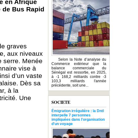
e en Afrique
e de Bus Rapid
de graves
re, aux niveaux
de serre. Menée
Selon la Note d’analyse du
Commerce extérieur que la
nnaire vise à
balance commerciale du
Sénégal est ressortie, en 2025,
insi d’un vaste
à -1 168,2 milliards contre -3
103,3 milliards l'année
alaise. Dès sa
précédente, soit une...
 à ​​la
ricité. Une
SOCIETE
Émigration irrégulière : la Dntl
interpelle 7 personnes
impliquées dans l'organisation
d'un voyage