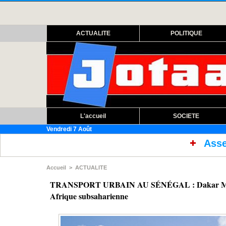
ACTUALITE
POLITIQUE
L'accueil
SOCIETE
Vendredi 7 Août
Assemblée nationale : ouvertu
Accueil
>
ACTUALITE
TRANSPORT URBAIN AU SÉNÉGAL : Dakar Mobilité 
Afrique subsaharienne