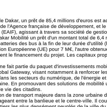
 Dakar, un prêt de 85,4 millions d'euros est a
ée de l'Agence française de développement, et l
 (EAIF), agissant à travers sa société de gesti
r Mobilité un prêt d'un montant total de 6,4 m
teries des bus à la fin de leur durée d'utilité 
nion Européenne (UE) pour 7 M€, l'autre obten
nt le financement du projet. Les capitaux pro
e fait partie du paquet d'investissements mobi
obal Gateway, visant notamment à renforcer le
 dans les secteurs du numérique, de l'énergie e
baine. En promouvant des solutions de mobilité 
de vie des citadins.
n de transport majeure dans la zone urbaine 
ant entre la banlieue et le centre-ville. Il co
rtiers les plus densément peuplés de la ville du