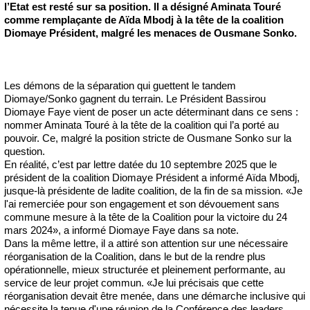
l’Etat est resté sur sa position. Il a désigné Aminata Touré
comme remplaçante de Aïda Mbodj à la tête de la coalition
Diomaye Président, malgré les menaces de Ousmane Sonko.
Les démons de la séparation qui guettent le tandem
Diomaye/Sonko gagnent du terrain. Le Président Bassirou
Diomaye Faye vient de poser un acte déterminant dans ce sens :
nommer Aminata Touré à la tête de la coalition qui l’a porté au
pouvoir. Ce, malgré la position stricte de Ousmane Sonko sur la
question.
En réalité, c’est par lettre datée du 10 septembre 2025 que le
président de la coalition Diomaye Président a informé Aïda Mbodj,
jusque-là présidente de ladite coalition, de la fin de sa mission. «Je
l'ai remerciée pour son engagement et son dévouement sans
commune mesure à la tête de la Coalition pour la victoire du 24
mars 2024», a informé Diomaye Faye dans sa note.
Dans la même lettre, il a attiré son attention sur une nécessaire
réorganisation de la Coalition, dans le but de la rendre plus
opérationnelle, mieux structurée et pleinement performante, au
service de leur projet commun. «Je lui précisais que cette
réorganisation devait être menée, dans une démarche inclusive qui
nécessite la tenue d'une réunion de la Conférence des leaders.