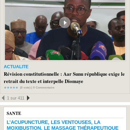
ACTUALITE
Révision constitutionnelle : Aar Sunu république exige le
retrait du texte et interpelle Diomaye
(0 vote) |
0
Commentaire
1 sur 411
SANTE
L’ACUPUNCTURE, LES VENTOUSES, LA
MOXIBUSTION, LE MASSAGE THÉRAPEUTIQUE