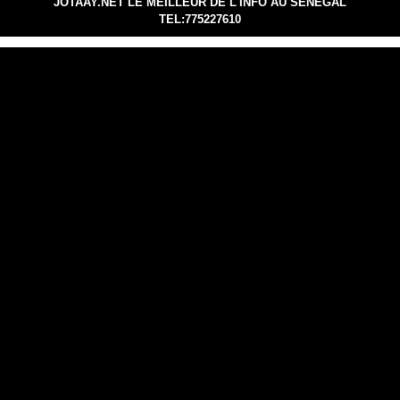
JOTAAY.NET LE MEILLEUR DE L'INFO AU SENEGAL
TEL:775227610