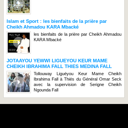
Islam et Sport : les bienfaits de la prière par
Cheikh Ahmadou KARA Mbacké
les bienfaits de la prière par Cheikh Ahmadou
KARA Mbacké
JOTAAYOU YEWWI LIGUEYOU KEUR MAME
CHEIKH IBRAHIMA FALL THIES MEDINA FALL
Tollouway Liguéyou Keur Mame Cheikh
Ibrahima Fall à Thiés du Général Omar Seck
avec la supervision de Serigne Cheikh
Ngounda Fall