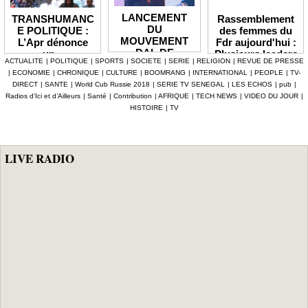
LANCEMENT
Rassemblement
TRANSHUMANC
DU
des femmes du
E POLITIQUE :
MOUVEMENT
Fdr aujourd'hui :
L’Apr dénonce
DAL DE
Plusieurs leaders
un «
ACTUALITE
|
POLITIQUE
|
SPORTS
|
SOCIETE
|
SERIE
|
RELIGION
|
REVUE DE PRESSE
BABACAR
de l'opposition
détournement de
|
ECONOMIE
|
CHRONIQUE
|
CULTURE
|
BOOMRANG
|
INTERNATIONAL
|
PEOPLE
|
TV-
MBENGUE :
annoncés
la volonté
DIRECT
|
SANTE
|
World Cub Russie 2018
|
SERIE TV SENEGAL
|
LES ECHOS
|
pub
|
Aldiouma Sow
populaire » et
Radios d’Ici et d’Ailleurs
|
Santé
|
Contribution
|
AFRIQUE
|
TECH NEWS
|
VIDEO DU JOUR
|
«drague» le
réclame une
HISTOIRE
|
TV
maire de Hann
réforme du statut
Bel Air
des élus
LIVE RADIO