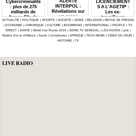
ALERTE
LICENCIEMENT
Cybercriminalité
INTERPOL :
S A L'AGETIP :
: plus de 275
Révélations sur
Les ex-
milliards de
un casse
travailleurs
francs Cfa de
ACTUALITE
|
POLITIQUE
|
SPORTS
|
SOCIETE
|
SERIE
|
RELIGION
|
REVUE DE PRESSE
numérique à 4,7
dénoncent une
pertes
|
ECONOMIE
|
CHRONIQUE
|
CULTURE
|
BOOMRANG
|
INTERNATIONAL
|
PEOPLE
|
TV-
milliards F Cfa
gestion
enregistrées en
DIRECT
|
SANTE
|
World Cub Russie 2018
|
SERIE TV SENEGAL
|
LES ECHOS
|
pub
|
ciblant le
«népotique» et
Afrique depuis
Radios d’Ici et d’Ailleurs
|
Santé
|
Contribution
|
AFRIQUE
|
TECH NEWS
|
VIDEO DU JOUR
|
secteur pétrolier
interpellent le
2024 (Interpol)
HISTOIRE
|
TV
au Sénégal
gouvernement
LIVE RADIO