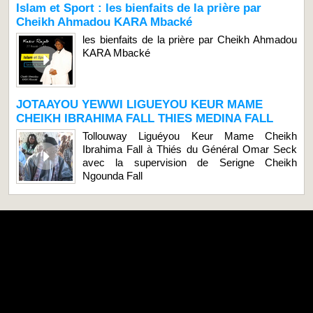
Islam et Sport : les bienfaits de la prière par
Cheikh Ahmadou KARA Mbacké
les bienfaits de la prière par Cheikh Ahmadou
KARA Mbacké
JOTAAYOU YEWWI LIGUEYOU KEUR MAME
CHEIKH IBRAHIMA FALL THIES MEDINA FALL
Tollouway Liguéyou Keur Mame Cheikh
Ibrahima Fall à Thiés du Général Omar Seck
avec la supervision de Serigne Cheikh
Ngounda Fall