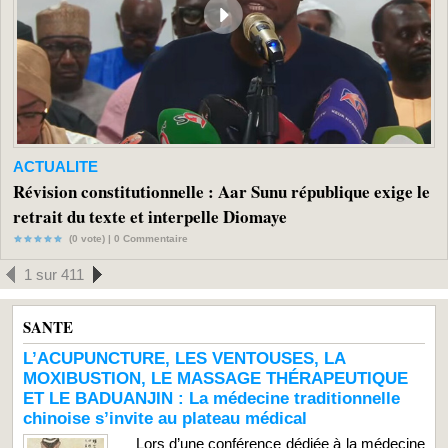
ACTUALITE
Révision constitutionnelle : Aar Sunu république exige le
retrait du texte et interpelle Diomaye
(0 vote) |
0
Commentaire
1 sur 411
SANTE
L’ACUPUNCTURE, LES VENTOUSES, LA
MOXIBUSTION, LE MASSAGE THÉRAPEUTIQUE
ET LE BADUANJIN : La médecine traditionnelle
chinoise s’invite au plateau médical
Lors d’une conférence dédiée à la médecine