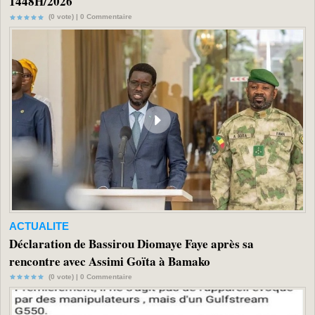
1448H/2026
(0 vote) |
0
Commentaire
ACTUALITE
Déclaration de Bassirou Diomaye Faye après sa
rencontre avec Assimi Goïta à Bamako
(0 vote) |
0
Commentaire