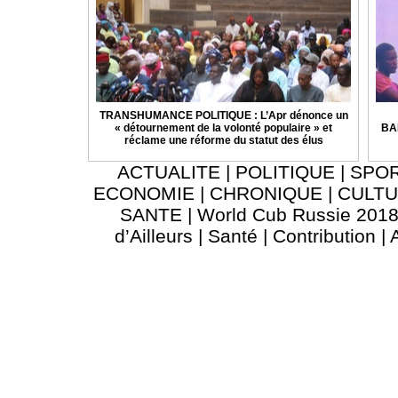
TRANSHUMANCE POLITIQUE : L’Apr dénonce un
« détournement de la volonté populaire » et
BA
réclame une réforme du statut des élus
ACTUALITE
|
POLITIQUE
|
SPO
ECONOMIE
|
CHRONIQUE
|
CULT
SANTE
|
World Cub Russie 201
d’Ailleurs
|
Santé
|
Contribution
|