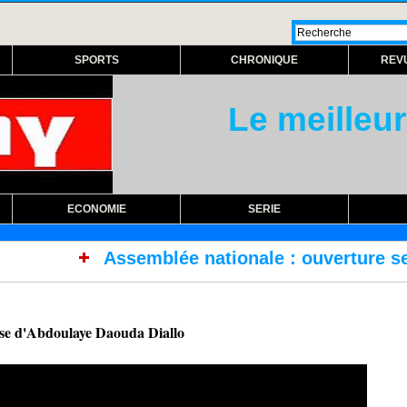
SPORTS
CHRONIQUE
REV
Le meilleur
ECONOMIE
SERIE
lée nationale : ouverture session extraordinai
esse d'Abdoulaye Daouda Diallo