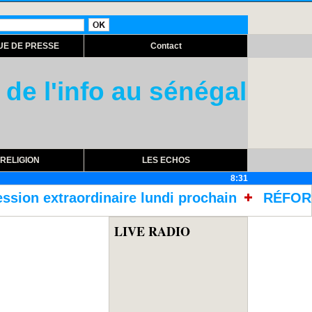
UE DE PRESSE
Contact
 de l'info au sénégal
RELIGION
LES ECHOS
8:31
re lundi prochain
RÉFORME DES TRAITEMENTS
LIVE RADIO