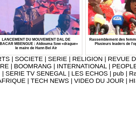
LANCEMENT DU MOUVEMENT DAL DE
Rassemblement des femmes
BACAR MBENGUE : Aldiouma Sow «drague»
Plusieurs leaders de l'
le maire de Hann Bel Air
RTS
|
SOCIETE
|
SERIE
|
RELIGION
|
REVUE D
URE
|
BOOMRANG
|
INTERNATIONAL
|
PEOPL
8
|
SERIE TV SENEGAL
|
LES ECHOS
|
pub
|
Ra
AFRIQUE
|
TECH NEWS
|
VIDEO DU JOUR
|
H