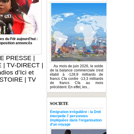
 du Fdr aujourd'hui :
opposition annoncés
E PRESSE
|
E
|
TV-DIRECT
|
Au mois de juin 2026, le solde
de la balance commerciale s'est
dios d’Ici et
établi à -128,9 milliards de
ISTOIRE
|
TV
francs Cfa contre -13,3 milliards
de francs Cfa au mois
précédent. En effet, les...
SOCIETE
Émigration irrégulière : la Dntl
interpelle 7 personnes
impliquées dans l'organisation
d'un voyage