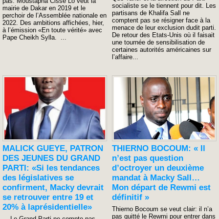
pas. Moustapha Cissé Lô veut la
socialiste se le tiennent pour dit. Les
mairie de Dakar en 2019 et le
partisans de Khalifa Sall ne
perchoir de l’Assemblée nationale en
comptent pas se résigner face à la
2022. Des ambitions affichées, hier,
menace de leur exclusion dudit parti.
à l’émission «En toute vérité» avec
De retour des Etats-Unis où il faisait
Pape Cheikh Sylla. ...
une tournée de sensibilisation de
certaines autorités américaines sur
l’affaire...
MALICK GUEYE, PATRON
THIERNO BOCOUM: « Il
DES JEUNES DU GRAND
n’est pas question
PARTI: «Si les tendances
d’octroyer un deuxième
des législatives se
mandat à Macky Sall…
confirment, Macky devrait
Mon départ de Rewmi est
se retrouver entre 19 et
définitif »
20% à laprésidentielle»
Thierno Bocoum se veut clair: il n’a
pas quitté le Rewmi pour entrer dans
Le Grand Parti ne compte pas