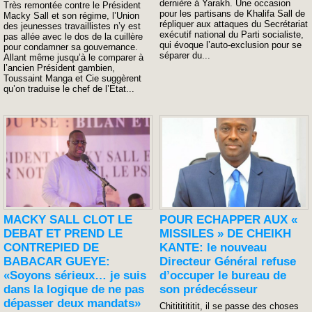
dernière à Yarakh. Une occasion
Très remontée contre le Président
pour les partisans de Khalifa Sall de
Macky Sall et son régime, l’Union
répliquer aux attaques du Secrétariat
des jeunesses travaillistes n’y est
exécutif national du Parti socialiste,
pas allée avec le dos de la cuillère
qui évoque l’auto-exclusion pour se
pour condamner sa gouvernance.
séparer du...
Allant même jusqu’à le comparer à
l’ancien Président gambien,
Toussaint Manga et Cie suggèrent
qu’on traduise le chef de l’Etat...
MACKY SALL CLOT LE
POUR ECHAPPER AUX «
DEBAT ET PREND LE
MISSILES » DE CHEIKH
CONTREPIED DE
KANTE: le nouveau
BABACAR GUEYE:
Directeur Général refuse
«Soyons sérieux… je suis
d’occuper le bureau de
dans la logique de ne pas
son prédecésseur
dépasser deux mandats»
Chitititititit, il se passe des choses