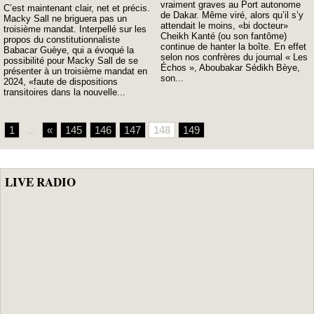
vraiment graves au Port autonome
C’est maintenant clair, net et précis.
de Dakar. Même viré, alors qu’il s’y
Macky Sall ne briguera pas un
attendait le moins, «bi docteur»
troisième mandat. Interpellé sur les
Cheikh Kanté (ou son fantôme)
propos du constitutionnaliste
continue de hanter la boîte. En effet
Babacar Guèye, qui a évoqué la
selon nos confrères du journal « Les
possibilité pour Macky Sall de se
Échos », Aboubakar Sédikh Bèye,
présenter à un troisième mandat en
son...
2024, «faute de dispositions
transitoires dans la nouvelle...
1
...
«
145
146
147
148
149
LIVE RADIO