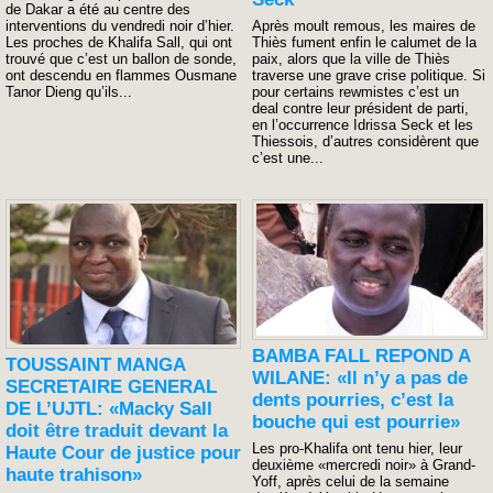
de Dakar a été au centre des
interventions du vendredi noir d’hier.
Après moult remous, les maires de
Les proches de Khalifa Sall, qui ont
Thiès fument enfin le calumet de la
trouvé que c’est un ballon de sonde,
paix, alors que la ville de Thiès
ont descendu en flammes Ousmane
traverse une grave crise politique. Si
Tanor Dieng qu’ils...
pour certains rewmistes c’est un
deal contre leur président de parti,
en l’occurrence Idrissa Seck et les
Thiessois, d’autres considèrent que
c’est une...
BAMBA FALL REPOND A
TOUSSAINT MANGA
WILANE: «Il n’y a pas de
SECRETAIRE GENERAL
dents pourries, c’est la
DE L’UJTL: «Macky Sall
bouche qui est pourrie»
doit être traduit devant la
Les pro-Khalifa ont tenu hier, leur
Haute Cour de justice pour
deuxième «mercredi noir» à Grand-
haute trahison»
Yoff, après celui de la semaine