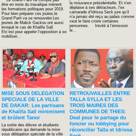
la mouvance présidentielle. Et n’en
être en reste du travailque mènent
déplaise à ses détracteurs, l’ex
les formations politiques pour 2019.
camarade d’Idrissa Seck jure qu’il
Pour bien préparer ces joutes,le
n’a jamais été reçu au palais comme
Grand Parti va se renouveler.Les
veut le faire croire certaines
jeunes de Malick Gackou ont aussi
personnes. Inivité à l’émission
évoqué le cas de Khalifa Sall.
le...
Etc’est pour appeler l’opposition à se
mobiliser...
MISE SOUS DELEGATION
RETROUVAILLES ENTRE
SPECIALE DE LA VILLE
TALLA SYLLA ET LES
DE DAKAR: Les partisans
TROIS MAIRES DES
de Khalifa Sall minimisent
COMMUNES DE THIES:
et brûlent Tanor
Deal pour le partage du
foncier ou lobbying pour
La sortie des élèves et étudiants
réconcilier Talla et Idrissa
républicains qui demande la mise
sous délégation spéciale de la ville
Seck