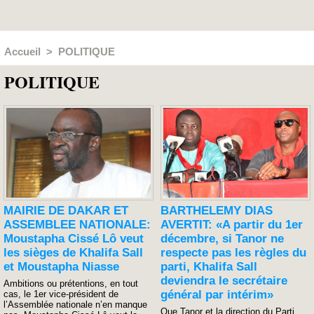
Accueil
>
POLITIQUE
POLITIQUE
MAIRIE DE DAKAR ET
BARTHELEMY DIAS
ASSEMBLEE NATIONALE:
AVERTIT: «A partir du 1er
Moustapha Cissé Lô veut
décembre, si Tanor ne
les sièges de Khalifa Sall
respecte pas les règles du
et Moustapha Niasse
parti, Khalifa Sall
deviendra le secrétaire
Ambitions ou prétentions, en tout
général par intérim»
cas, le 1er vice-président de
l’Assemblée nationale n’en manque
Que Tanor et la direction du Parti