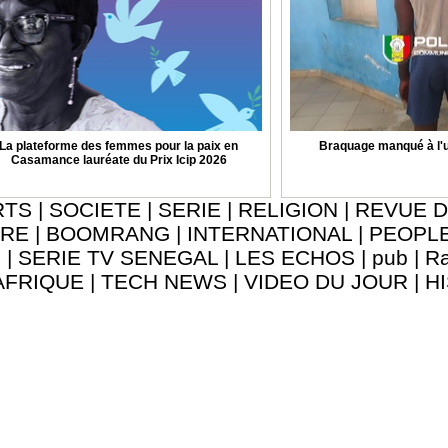
La plateforme des femmes pour la paix en
Braquage manqué à l'u
Casamance lauréate du Prix Icip 2026
RTS
|
SOCIETE
|
SERIE
|
RELIGION
|
REVUE D
URE
|
BOOMRANG
|
INTERNATIONAL
|
PEOPL
8
|
SERIE TV SENEGAL
|
LES ECHOS
|
pub
|
Ra
AFRIQUE
|
TECH NEWS
|
VIDEO DU JOUR
|
H