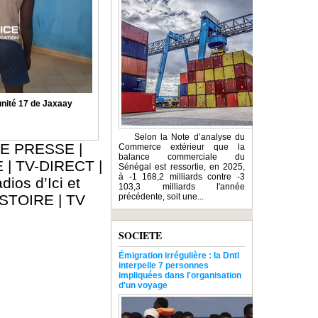
nité 17 de Jaxaay
Selon la Note d’analyse du
E PRESSE
|
Commerce extérieur que la
balance commerciale du
E
|
TV-DIRECT
|
Sénégal est ressortie, en 2025,
à -1 168,2 milliards contre -3
dios d’Ici et
103,3 milliards l'année
ISTOIRE
|
TV
précédente, soit une...
SOCIETE
Émigration irrégulière : la Dntl
interpelle 7 personnes
impliquées dans l'organisation
d'un voyage