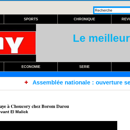
SPORTS
CHRONIQUE
REV
Le meilleur
ECONOMIE
SERIE
ée nationale : ouverture session extraordinair
Ndiaye à Choucory chez Borom Darou
vant El Malick