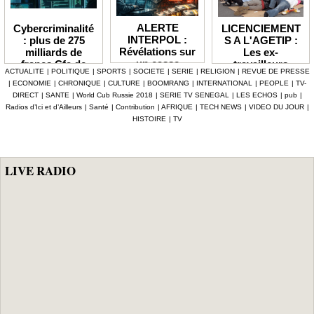
ALERTE
LICENCIEMENT
Cybercriminalité
INTERPOL :
S A L'AGETIP :
: plus de 275
Révélations sur
Les ex-
milliards de
un casse
travailleurs
francs Cfa de
ACTUALITE
|
POLITIQUE
|
SPORTS
|
SOCIETE
|
SERIE
|
RELIGION
|
REVUE DE PRESSE
numérique à 4,7
dénoncent une
pertes
|
ECONOMIE
|
CHRONIQUE
|
CULTURE
|
BOOMRANG
|
INTERNATIONAL
|
PEOPLE
|
TV-
milliards F Cfa
gestion
enregistrées en
DIRECT
|
SANTE
|
World Cub Russie 2018
|
SERIE TV SENEGAL
|
LES ECHOS
|
pub
|
ciblant le
«népotique» et
Afrique depuis
Radios d’Ici et d’Ailleurs
|
Santé
|
Contribution
|
AFRIQUE
|
TECH NEWS
|
VIDEO DU JOUR
|
secteur pétrolier
interpellent le
2024 (Interpol)
HISTOIRE
|
TV
au Sénégal
gouvernement
LIVE RADIO