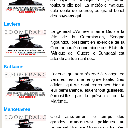
toujours pile poil. La météo climatique,
cela coule de source, au grand bénef
des paysans qui...
Leviers
Le général d’Armée Birame Diop à la
tête de la Commission, Serigne
Ngoundou président en exercice de la
Communauté économique des Etats de
l’Afrique de l’Ouest, le Sunugaal est
attendu au tournant de...
Kafkaïen
L’accueil qui sera réservé à Niangal ce
vendredi est une énigme totale. Ses
affidés, qui se sont regroupés hier à
leur permanence, étaient tout guillerets,
émoustillés par la présence de la
Marème...
Manœuvres
C’est assurément le temps des
grandes manœuvres politiques au
Sunugaal. Vrai que Goorgoorlu, lui, n’en