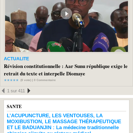
ACTUALITE
Révision constitutionnelle : Aar Sunu république exige le
retrait du texte et interpelle Diomaye
(0 vote) |
0
Commentaire
1 sur 411
SANTE
L’ACUPUNCTURE, LES VENTOUSES, LA
MOXIBUSTION, LE MASSAGE THÉRAPEUTIQUE
ET LE BADUANJIN : La médecine traditionnelle