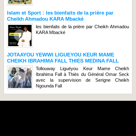
Islam et Sport : les bienfaits de la prière par
Cheikh Ahmadou KARA Mbacké
les bienfaits de la prière par Cheikh Ahmadou
KARA Mbacké
JOTAAYOU YEWWI LIGUEYOU KEUR MAME
CHEIKH IBRAHIMA FALL THIES MEDINA FALL
Tollouway Liguéyou Keur Mame Cheikh
Ibrahima Fall à Thiés du Général Omar Seck
avec la supervision de Serigne Cheikh
Ngounda Fall