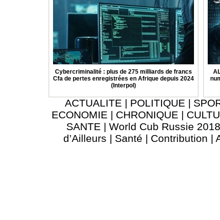
Cybercriminalité : plus de 275 milliards de francs
AL
Cfa de pertes enregistrées en Afrique depuis 2024
num
(Interpol)
ACTUALITE
|
POLITIQUE
|
SPO
ECONOMIE
|
CHRONIQUE
|
CULT
SANTE
|
World Cub Russie 201
d’Ailleurs
|
Santé
|
Contribution
|