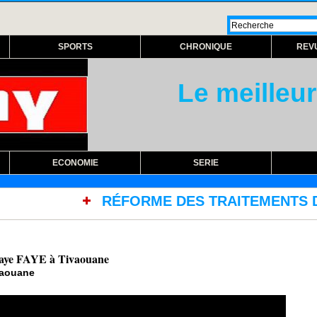
SPORTS
CHRONIQUE
REV
Le meilleur
ECONOMIE
SERIE
RME DES TRAITEMENTS DANS LES PRISONS AVEC
omaye FAYE à Tivaouane
vaouane