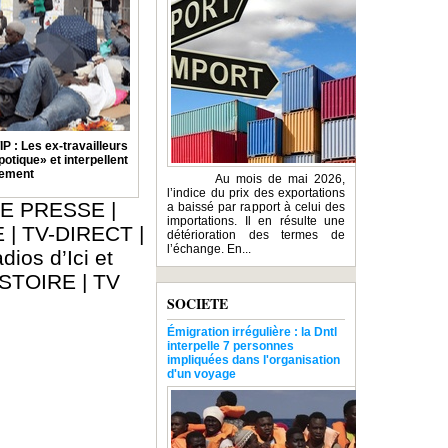
: Les ex-travailleurs
otique» et interpellent
nement
Au mois de mai 2026,
l’indice du prix des exportations
E PRESSE
|
a baissé par rapport à celui des
importations. Il en résulte une
E
|
TV-DIRECT
|
détérioration des termes de
l’échange. En...
dios d’Ici et
ISTOIRE
|
TV
SOCIETE
Émigration irrégulière : la Dntl
interpelle 7 personnes
impliquées dans l'organisation
d'un voyage