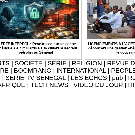
ERTE INTERPOL : Révélations sur un casse
LICENCIEMENTS A L'AGETIP 
érique à 4,7 milliards F Cfa ciblant le secteur
dénoncent une gestion «nép
pétrolier au Sénégal
le gouver
RTS
|
SOCIETE
|
SERIE
|
RELIGION
|
REVUE D
URE
|
BOOMRANG
|
INTERNATIONAL
|
PEOPL
8
|
SERIE TV SENEGAL
|
LES ECHOS
|
pub
|
Ra
AFRIQUE
|
TECH NEWS
|
VIDEO DU JOUR
|
H