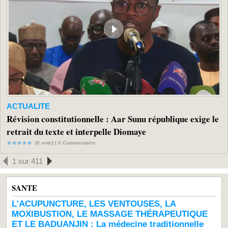
ACTUALITE
Révision constitutionnelle : Aar Sunu république exige le
retrait du texte et interpelle Diomaye
(0 vote) |
0
Commentaire
1 sur 411
SANTE
L’ACUPUNCTURE, LES VENTOUSES, LA
MOXIBUSTION, LE MASSAGE THÉRAPEUTIQUE
ET LE BADUANJIN : La médecine traditionnelle