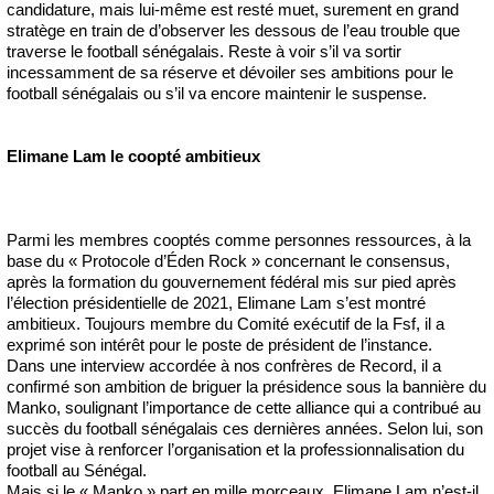
candidature, mais lui-même est resté muet, surement en grand
stratège en train de d’observer les dessous de l’eau trouble que
traverse le football sénégalais. Reste à voir s’il va sortir
incessamment de sa réserve et dévoiler ses ambitions pour le
football sénégalais ou s’il va encore maintenir le suspense.
Elimane Lam le coopté ambitieux
Parmi les membres cooptés comme personnes ressources, à la
base du « Protocole d’Éden Rock » concernant le consensus,
après la formation du gouvernement fédéral mis sur pied après
l’élection présidentielle de 2021, Elimane Lam s’est montré
ambitieux. Toujours membre du Comité exécutif de la Fsf, il a
exprimé son intérêt pour le poste de président de l’instance.
Dans une interview accordée à nos confrères de Record, il a
confirmé son ambition de briguer la présidence sous la bannière du
Manko, soulignant l’importance de cette alliance qui a contribué au
succès du football sénégalais ces dernières années. Selon lui, son
projet vise à renforcer l’organisation et la professionnalisation du
football au Sénégal.
Mais si le « Manko » part en mille morceaux, Elimane Lam n’est-il