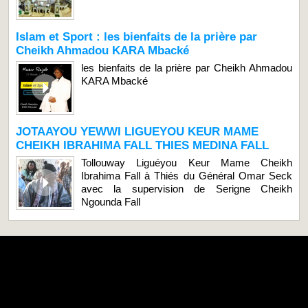
Islam et Sport : les bienfaits de la prière par
Cheikh Ahmadou KARA Mbacké
les bienfaits de la prière par Cheikh Ahmadou
KARA Mbacké
JOTAAYOU YEWWI LIGUEYOU KEUR MAME
CHEIKH IBRAHIMA FALL THIES MEDINA FALL
Tollouway Liguéyou Keur Mame Cheikh
Ibrahima Fall à Thiés du Général Omar Seck
avec la supervision de Serigne Cheikh
Ngounda Fall