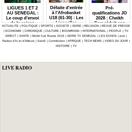
Défaite d'entrée
Pré-
LIGUES 1 ET 2
à l'Afrobasket
qualifications JO
AU SENEGAL :
U18 (61-30) : Les
2028 : Cheikh
Le coup d'envoi
Lioncelles
Sarr réduit son
de la saison
ACTUALITE
|
POLITIQUE
|
SPORTS
|
SOCIETE
|
SERIE
|
RELIGION
|
REVUE DE PRESSE
balayées par le
groupe à 13
2026-2027
|
ECONOMIE
|
CHRONIQUE
|
CULTURE
|
BOOMRANG
|
INTERNATIONAL
|
PEOPLE
|
TV-
Cameroun
Lionnes
officiellement fixé
DIRECT
|
SANTE
|
World Cub Russie 2018
|
SERIE TV SENEGAL
|
LES ECHOS
|
pub
|
au 3 octobre
Radios d’Ici et d’Ailleurs
|
Santé
|
Contribution
|
AFRIQUE
|
TECH NEWS
|
VIDEO DU JOUR
|
HISTOIRE
|
TV
LIVE RADIO