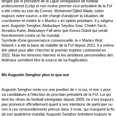
dirigée par le président de la Ligue sénégalaise de football
professionnel (Lsfp) et non moins premier vice-président de la Fsf
a été créée au sein du Comex. Mohamed Djibril Wade, selon
toujours notre source, a été chargé d’analyser la situation, de
coordonner et mettre le « Manko » en option prioritaire. Il y siègera
avec Augustin Senghor, Abdoulaye Seydou Sow, Cheikh Seck,
Amadou Kane, Abdoulaye Fall ainsi que Kosso Diané qui serait
foncièrement contre un 5e mandat.
Symbole d’une gouvernance consensuelle, le « Manko Wuti
Ndamli » a été la base de stabilité de la Fsf depuis 2021. Il a même
été utilisé pour aller chercher le premier trophée continental en
2022. Mais les tensions internes et les ambitions personnelles des
fédéraux semblent être la source de sa fragilisation.
Me Augustin Senghor plus in que out
Augustin Senghor reste sur une position de « ni oui, ni non » pour
sa candidature à l’élection du prochain président de la Fsf. Lui qui
tient les rênes du football sénégalais depuis 2009, ne s’est toujours
pas prononcé officiellement quant à ses intentions de participer ou
non à ces renouvellements prévus dans 3 mois, qui marquent la fin
de son quatrième mandat. Augustin Senghor entretient toujours le