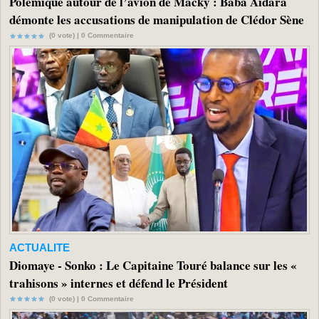
Polémique autour de l’avion de Macky : Baba Aidara
démonte les accusations de manipulation de Clédor Sène
(0 vote) |
0
Commentaire
ACTUALITE
Diomaye - Sonko : Le Capitaine Touré balance sur les «
trahisons » internes et défend le Président
(0 vote) |
0
Commentaire