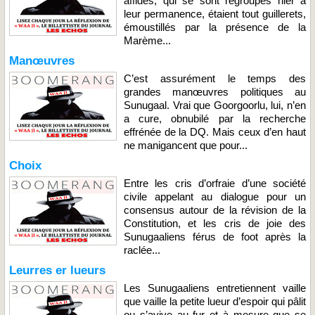
affidés, qui se sont regroupés hier à
leur permanence, étaient tout guillerets,
émoustillés par la présence de la
Marème...
Manœuvres
C’est assurément le temps des
grandes manœuvres politiques au
Sunugaal. Vrai que Goorgoorlu, lui, n’en
a cure, obnubilé par la recherche
effrénée de la DQ. Mais ceux d’en haut
ne manigancent que pour...
Choix
Entre les cris d’orfraie d’une société
civile appelant au dialogue pour un
consensus autour de la révision de la
Constitution, et les cris de joie des
Sunugaaliens férus de foot après la
raclée...
Leurres er lueurs
Les Sunugaaliens entretiennent vaille
que vaille la petite lueur d’espoir qui pâlit
ou s’avive au fur et à mesure que se