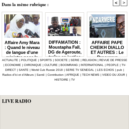
<
>
Dans la même rubrique :
DIFFAMATION :
AFFAIRE PAPE
Affaire Amy Mara
Moustapha Fall,
CHEIKH DIALLO
: Quand le niveau
DG de Ageroute,
ET AUTRES : Le
de langue d'une
traîne en justice
Procureur
ministre pose la
ACTUALITE
|
POLITIQUE
|
SPORTS
|
SOCIETE
|
SERIE
|
RELIGION
|
REVUE DE PRESSE
l’ex DRH Cheikh
interjette appel et
question de la
|
ECONOMIE
|
CHRONIQUE
|
CULTURE
|
BOOMRANG
|
INTERNATIONAL
|
PEOPLE
|
TV-
Amet Tidiane
maintient en
compétence et de
DIRECT
|
SANTE
|
World Cub Russie 2018
|
SERIE TV SENEGAL
|
LES ECHOS
|
pub
|
Thiam
prison ceux qui
la crédibilité de
Radios d’Ici et d’Ailleurs
|
Santé
|
Contribution
|
AFRIQUE
|
TECH NEWS
|
VIDEO DU JOUR
|
ont été placés
l'État
HISTOIRE
|
TV
sous mandat de
dépôt
LIVE RADIO