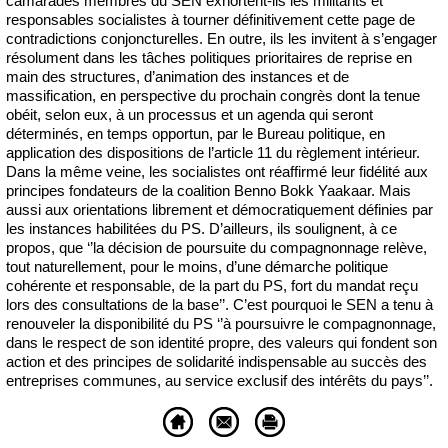
camarades membres du SEN exhortent-ils les militants et
responsables socialistes à tourner définitivement cette page de
contradictions conjoncturelles. En outre, ils les invitent à s’engager
résolument dans les tâches politiques prioritaires de reprise en
main des structures, d’animation des instances et de
massification, en perspective du prochain congrès dont la tenue
obéit, selon eux, à un processus et un agenda qui seront
déterminés, en temps opportun, par le Bureau politique, en
application des dispositions de l’article 11 du règlement intérieur.
Dans la même veine, les socialistes ont réaffirmé leur fidélité aux
principes fondateurs de la coalition Benno Bokk Yaakaar. Mais
aussi aux orientations librement et démocratiquement définies par
les instances habilitées du PS. D’ailleurs, ils soulignent, à ce
propos, que ‘’la décision de poursuite du compagnonnage relève,
tout naturellement, pour le moins, d’une démarche politique
cohérente et responsable, de la part du PS, fort du mandat reçu
lors des consultations de la base’’. C’est pourquoi le SEN a tenu à
renouveler la disponibilité du PS ‘’à poursuivre le compagnonnage,
dans le respect de son identité propre, des valeurs qui fondent son
action et des principes de solidarité indispensable au succès des
entreprises communes, au service exclusif des intérêts du pays’’.