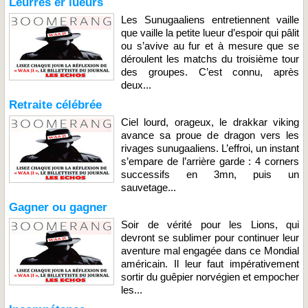
Leurres er lueurs
Les Sunugaaliens entretiennent vaille
que vaille la petite lueur d’espoir qui pâlit
ou s’avive au fur et à mesure que se
déroulent les matchs du troisième tour
des groupes. C’est connu, après
deux...
Retraite célébrée
Ciel lourd, orageux, le drakkar viking
avance sa proue de dragon vers les
rivages sunugaaliens. L’effroi, un instant
s’empare de l’arrière garde : 4 corners
successifs en 3mn, puis un
sauvetage...
Gagner ou gagner
Soir de vérité pour les Lions, qui
devront se sublimer pour continuer leur
aventure mal engagée dans ce Mondial
américain. Il leur faut impérativement
sortir du guêpier norvégien et empocher
les...