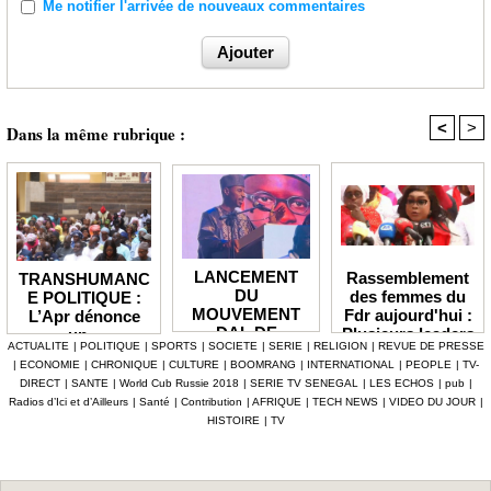
Me notifier l'arrivée de nouveaux commentaires
<
>
Dans la même rubrique :
LANCEMENT
Rassemblement
TRANSHUMANC
DU
des femmes du
E POLITIQUE :
MOUVEMENT
Fdr aujourd'hui :
L’Apr dénonce
DAL DE
Plusieurs leaders
un «
ACTUALITE
|
POLITIQUE
|
SPORTS
|
SOCIETE
|
SERIE
|
RELIGION
|
REVUE DE PRESSE
BABACAR
de l'opposition
détournement de
|
ECONOMIE
|
CHRONIQUE
|
CULTURE
|
BOOMRANG
|
INTERNATIONAL
|
PEOPLE
|
TV-
MBENGUE :
annoncés
la volonté
DIRECT
|
SANTE
|
World Cub Russie 2018
|
SERIE TV SENEGAL
|
LES ECHOS
|
pub
|
Aldiouma Sow
populaire » et
Radios d’Ici et d’Ailleurs
|
Santé
|
Contribution
|
AFRIQUE
|
TECH NEWS
|
VIDEO DU JOUR
|
«drague» le
réclame une
HISTOIRE
|
TV
maire de Hann
réforme du statut
Bel Air
des élus