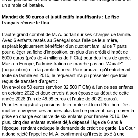
un simple célibataire.
Mandat de 50 euros et justificatifs insuffisants : Le fisc
français récuse le flou
L'autre grand combat de M. A. portait sur ses charges de famille.
Avec 6 enfants restés au Sénégal sous l'aile de leur mère, il
espérait logiquement bénéficier d'un quotient familial de 7 parts
pour alléger sa fiche d'imposition, en plus d'un crédit d'impôt de
6000 euros (près de 4 millions de F Cfa) pour des frais de garde.
Mais en Europe, l'administration ne marche pas au "Waxalé"
(négociation) ni à la parole donnée. Pour prouver qu'il entretenait
toute sa famille en 2019, le requérant n'a pu présenter que trois
reçus de transfert d'argent :
Un envoi de 50 euros (environ 32.500 F Cfa) à l'un de ses enfants
en octobre 2022 et deux envois à son épouse au début de cette
année 2026 (l'un de 49,99 euros et l'autre de 80,22 euros).
Pour les magistrats parisiens, le compte est loin d'être bon. Des
miettes envoyées des années plus tard ne peuvent pas prouver la
prise en charge exclusive de six enfants pour l'année 2019. De
plus, cinq des enfants avaient déjà dépassé l'âge de 6 ans à
l'époque, rendant caduque la demande de crédit de garde. La Cour
a donc rejeté l'appel de M. A. confirmant qu'il reste taxé à une