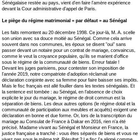
Sénégalaise restée au pays, vient d'en faire l'amère expérience
devant la Cour administrative d'appel de Paris.
Le piège du régime matrimonial « par défaut » au Sénégal
Les faits remontent au 20 décembre 1998. Ce jour-là, M. A. scelle
son union avec sa douce moitié au Sénégal. Comme cela arrive
souvent dans nos communes, les époux se disent "oui" sans
passer devant un notaire pour un contrat de mariage, convaincus,
comme le veut la croyance populaire, qu'ils se marient d'office
sous le régime de la communauté de biens. Erreur fatale !
Devant les juges parisiens, pour contester son imposition de
l'année 2019, notre compatriote d'adoption réclamait une
déclaration conjointe avec sa femme pour faire baisser ses impôts.
Mais le fisc français est allé fouiller dans les textes sénégalais. Et
la sentence est tombée : au Sénégal, en l’absence de choix
explicite le jour du mariage, le régime de droit commun est la
séparation de biens. Les deux autres options (le régime dotal et la
communauté de participation aux meubles et acquêts) exigent une
déclaration en bonne et due forme. Or, lors de la transcription du
mariage au Consulat de France à Dakar en 2016, rien n'a été
précisé. Madame vivant au Sénégal et Monsieur en France, la
justice française a tranché : vous êtes séparés de biens et vous ne
vivez pas sous le même toit. Résultat ? Le fisc l'a aligné comme