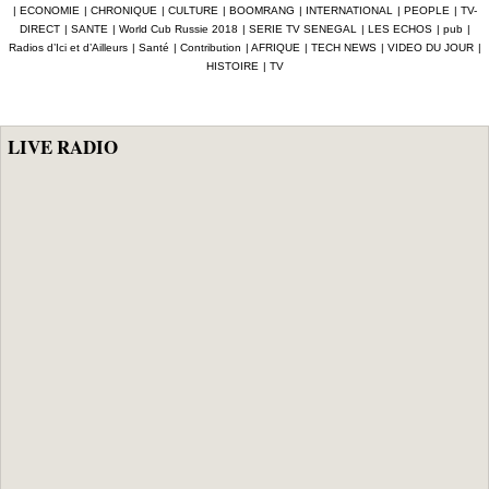
|
ECONOMIE
|
CHRONIQUE
|
CULTURE
|
BOOMRANG
|
INTERNATIONAL
|
PEOPLE
|
TV-
Icip 2026
DIRECT
|
SANTE
|
World Cub Russie 2018
|
SERIE TV SENEGAL
|
LES ECHOS
|
pub
|
Radios d’Ici et d’Ailleurs
|
Santé
|
Contribution
|
AFRIQUE
|
TECH NEWS
|
VIDEO DU JOUR
|
HISTOIRE
|
TV
LIVE RADIO