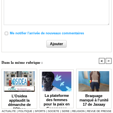
Me notifier l'arrivée de nouveaux commentaires
<
>
Dans la même rubrique :
La plateforme
Braquage
L’Osidea
des femmes
manqué à l'unité
applaudit la
pour la paix en
17 de Jaxaay
démarche de
Casamance
l’Ofnac
ACTUALITE
|
POLITIQUE
|
SPORTS
|
SOCIETE
|
SERIE
|
RELIGION
|
REVUE DE PRESSE
lauréate du Prix