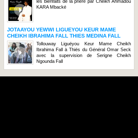
les bienfaits de la prière par Cheikh Ahmadou
KARA Mbacké
JOTAAYOU YEWWI LIGUEYOU KEUR MAME
CHEIKH IBRAHIMA FALL THIES MEDINA FALL
Tollouway Liguéyou Keur Mame Cheikh
Ibrahima Fall à Thiés du Général Omar Seck
avec la supervision de Serigne Cheikh
Ngounda Fall