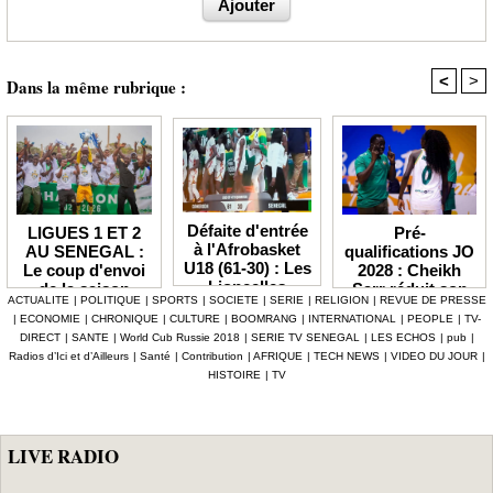
<
>
Dans la même rubrique :
Défaite d'entrée
Pré-
LIGUES 1 ET 2
à l'Afrobasket
qualifications JO
AU SENEGAL :
U18 (61-30) : Les
2028 : Cheikh
Le coup d'envoi
Lioncelles
Sarr réduit son
de la saison
ACTUALITE
|
POLITIQUE
|
SPORTS
|
SOCIETE
|
SERIE
|
RELIGION
|
REVUE DE PRESSE
balayées par le
groupe à 13
2026-2027
|
ECONOMIE
|
CHRONIQUE
|
CULTURE
|
BOOMRANG
|
INTERNATIONAL
|
PEOPLE
|
TV-
Cameroun
Lionnes
officiellement fixé
DIRECT
|
SANTE
|
World Cub Russie 2018
|
SERIE TV SENEGAL
|
LES ECHOS
|
pub
|
au 3 octobre
Radios d’Ici et d’Ailleurs
|
Santé
|
Contribution
|
AFRIQUE
|
TECH NEWS
|
VIDEO DU JOUR
|
HISTOIRE
|
TV
LIVE RADIO