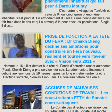
phénomène inhabituel qui fait
peur à Darou Mouhty
C’est entre le village de Tawfekh et
celui de Khoundioul qu'un phénomène
inhabituel s’est produit. Un effondrement du sol sur une bonne distance qui
fait froid dans le dos et qui a provoqué la peur chez les populations. S’agit-
il d’un...
PRISE DE FONCTION A LA TETE
DU FERA : Dr Cheikh Dieng
décline ses ambitions pour
construire un Fera nouveau,
résilient et tourné vers l'avenir
avec « Vision Fera 2031 »
Nommé le 16 juillet dernier à la tête du Fonds d’entretien routier autonome
(Fera), Cheikh Dieng a pris service hier soir. La cérémonie a finalement
débuté aux environs de 19 heures, après un long entretien entre lui et la
Directrice sortante, Soukey Diop Fam. Le nouveau patron de Fera a...
ACCUSES DE MAUVAISES
CONDITIONS DE TRAVAIL : Les
sous-traitants FTTH de Sonatel
contre-attaquent
Le Comité des directeurs généraux des
sous-traitants FTTH de Sonatel est monté