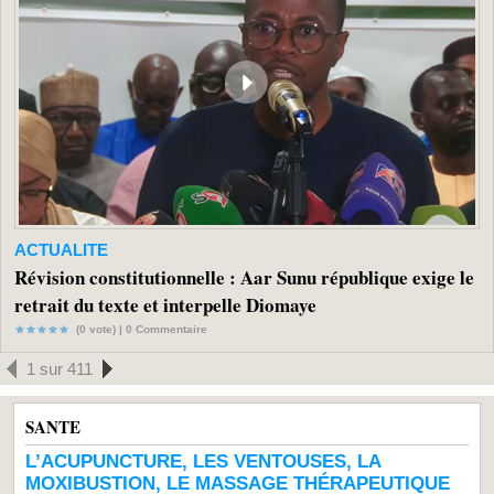
ACTUALITE
Révision constitutionnelle : Aar Sunu république exige le
retrait du texte et interpelle Diomaye
(0 vote) |
0
Commentaire
1 sur 411
SANTE
L’ACUPUNCTURE, LES VENTOUSES, LA
MOXIBUSTION, LE MASSAGE THÉRAPEUTIQUE