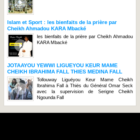
Islam et Sport : les bienfaits de la prière par
Cheikh Ahmadou KARA Mbacké
les bienfaits de la prière par Cheikh Ahmadou
KARA Mbacké
JOTAAYOU YEWWI LIGUEYOU KEUR MAME
CHEIKH IBRAHIMA FALL THIES MEDINA FALL
Tollouway Liguéyou Keur Mame Cheikh
Ibrahima Fall à Thiés du Général Omar Seck
avec la supervision de Serigne Cheikh
Ngounda Fall