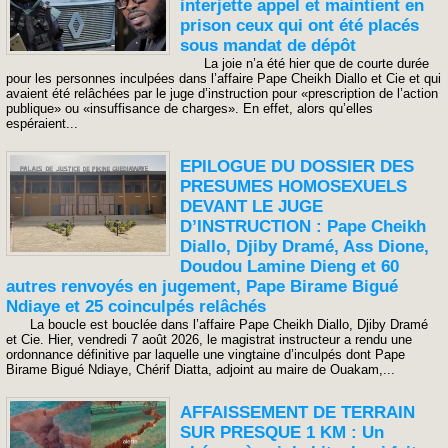
interjette appel et maintient en
prison ceux qui ont été placés
sous mandat de dépôt
La joie n’a été hier que de courte durée
pour les personnes inculpées dans l’affaire Pape Cheikh Diallo et Cie et qui
avaient été relâchées par le juge d’instruction pour «prescription de l’action
publique» ou «insuffisance de charges». En effet, alors qu’elles
espéraient...
EPILOGUE DU DOSSIER DES
PRESUMES HOMOSEXUELS
DEVANT LE JUGE
D’INSTRUCTION : Pape Cheikh
Diallo, Djiby Dramé, Ass Dione,
Doudou Lamine Dieng et 60
autres renvoyés en jugement, Pape Birame Bigué
Ndiaye et 25 coinculpés relâchés
La boucle est bouclée dans l’affaire Pape Cheikh Diallo, Djiby Dramé
et Cie. Hier, vendredi 7 août 2026, le magistrat instructeur a rendu une
ordonnance définitive par laquelle une vingtaine d’inculpés dont Pape
Birame Bigué Ndiaye, Chérif Diatta, adjoint au maire de Ouakam,...
AFFAISSEMENT DE TERRAIN
SUR PRESQUE 1 KM : Un